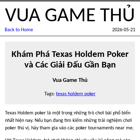
VUA GAME THỦ
Back to Home
2026-05-21
Khám Phá Texas Holdem Poker
và Các Giải Đấu Gần Bạn
Vua Game Thủ
Tags:
texas holdem poker
Texas Holdem poker là một trong những trò chơi bài phổ biến
nhất hiện nay. Nếu bạn đang tìm kiếm những trải nghiệm chơi
poker thú vị, hãy tham gia vào các poker tournaments near me.