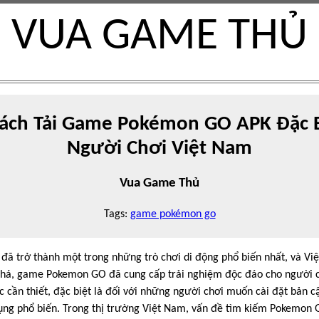
VUA GAME THỦ
ách Tải Game Pokémon GO APK Đặc B
Người Chơi Việt Nam
Vua Game Thủ
Tags:
game pokémon go
đã trở thành một trong những trò chơi di động phổ biến nhất, và Việ
há, game Pokemon GO đã cung cấp trải nghiệm độc đáo cho người ch
 cần thiết, đặc biệt là đối với những người chơi muốn cài đặt bản 
ụng phổ biến. Trong thị trường Việt Nam, vấn đề tìm kiếm Pokemon 