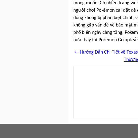
mong muốn. Có nhiều trang web 
người chơi Pokémon cài đặt dễ 
dùng không bị phân biệt chính s
không gặp vấn đề về bảo mật mạ
phổ biến ngày càng tăng, Poke
nữa, hãy tải Pokemon Go apk về
← Hướng Dẫn Chi Tiết về Texas
Thườn