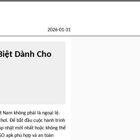
2026-01-31
iệt Dành Cho
t Nam không phải là ngoại lệ.
ơi. Để bắt đầu cuộc hành trình
cập nhật mới nhất hoặc không thể
GO apk phù hợp và an toàn