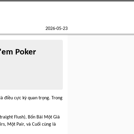
2026-05-23
d'em Poker
 là điều cực kỳ quan trọng. Trong
traight Flush), Bốn Bài Một Giá
irs, Một Pair, và Cuối cùng là