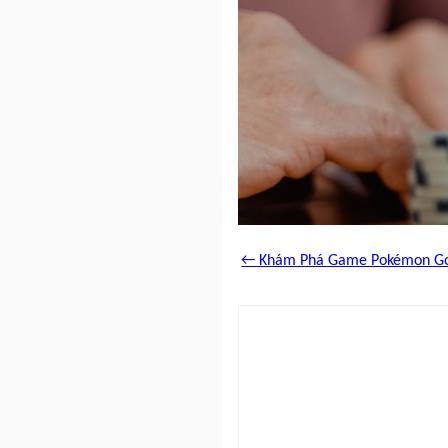
← Khám Phá Game Pokémon Go 