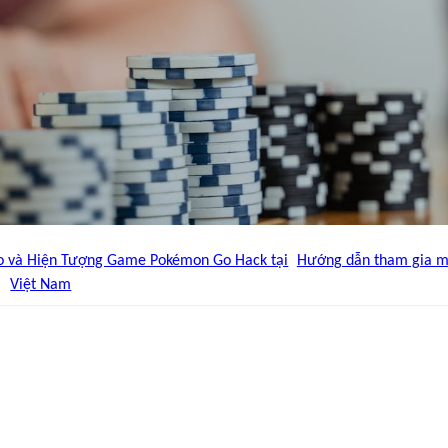
và Hiện Tượng Game Pokémon Go Hack tại
Hướng dẫn tham gia mo
Việt Nam