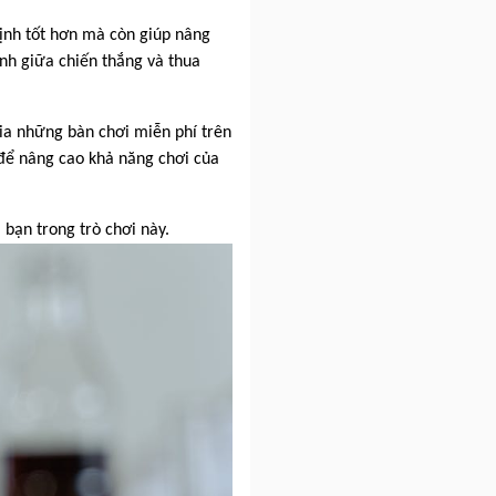
định tốt hơn mà còn giúp nâng
nh giữa chiến thắng và thua
gia những bàn chơi miễn phí trên
để nâng cao khả năng chơi của
bạn trong trò chơi này.