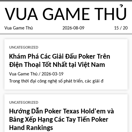
VUA GAME THỦ
Vua Game Thủ
2026-08-09
15 / 20
UNCATEGORIZED
Khám Phá Các Giải Đấu Poker Trên
Điện Thoại Tốt Nhất tại Việt Nam
Vua Game Thủ
/
2026-03-19
Trong thời đại công nghệ số phát triển, các giải đ
UNCATEGORIZED
Hướng Dẫn Poker Texas Hold'em và
Bảng Xếp Hạng Các Tay Tiến Poker
Hand Rankings