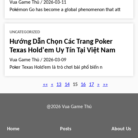
Vua Game Thủ
/
2026-03-11
Pokémon Go has become a global phenomenon that att
UNCATEGORIZED
Hướng Dẫn Chọn Các Trang Poker
Texas Hold'em Uy Tín Tại Việt Nam
Vua Game Thủ
/
2026-03-09
Poker Texas Hold’em là trò chơi bài phổ biến n
««
«
13
14
15
16
17
»
»»
@2026 Vua Game Thủ
Home
Posts
About Us